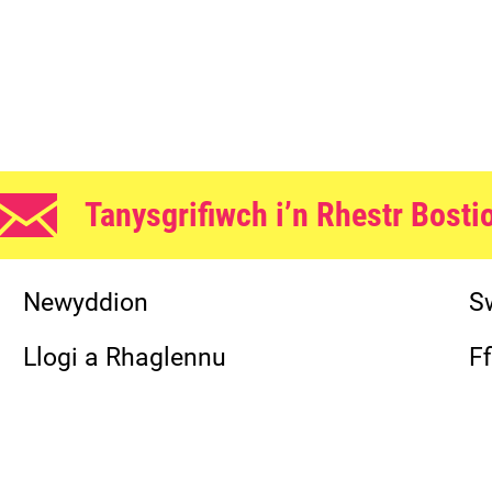
Tanysgrifiwch i’n Rhestr Bosti
fle
Newyddion
S
Llogi a Rhaglennu
F