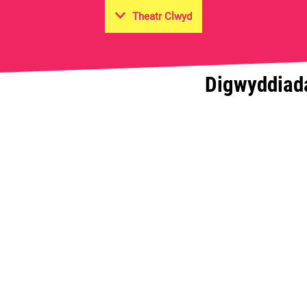
Theatr Clwyd
Digwyddiad
on Hall