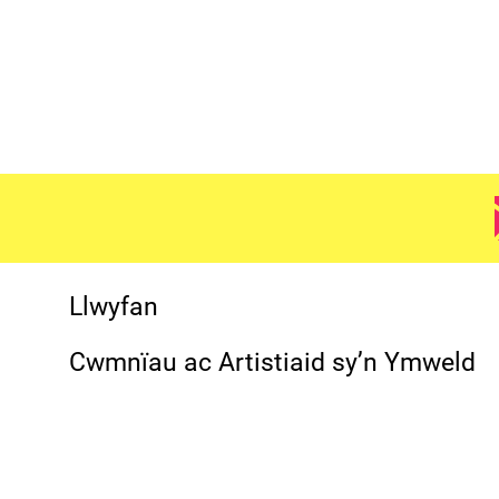
Mwy o Dudalennau Sa
Manylion Cyswllt
Llwyfan
Cwmnïau ac Artistiaid sy’n Ymweld
(01352) 344101