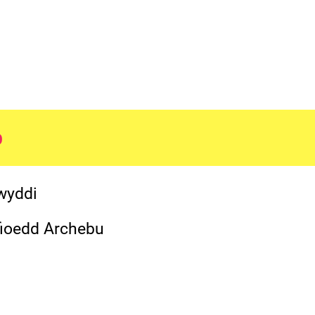
o
wyddi
fioedd Archebu