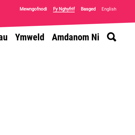
Mewngofnodi
Fy Nghyfrif
Basged
English
Chwilio
au
Ymweld
Amdanom Ni