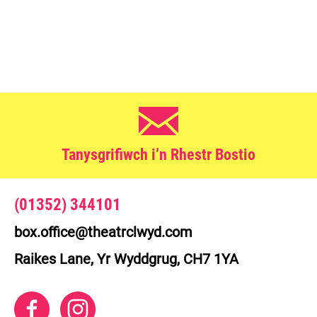
Tanysgrifiwch i’n Rhestr Bostio
Manylion Cyswllt
(01352) 344101
box.office@theatrclwyd.com
Raikes Lane, Yr Wyddgrug, CH7 1YA
Facebook
Instagram