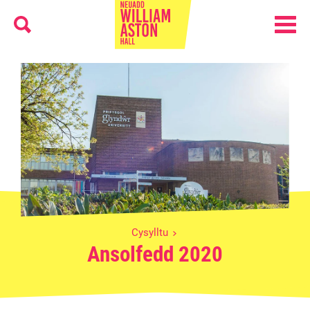
Menu
Search
William Aston Hall
Cysylltu
Ansolfedd 2020