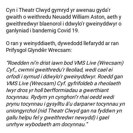
Cyn i Theatr Clwyd gymryd yr awenau gyda’r
gwaith o weithredu Neuadd William Aston, aeth y
gweithredwyr blaenorol i ddwylo’r gweinyddwyr o
ganlyniad i bandemig Covid 19.
O ran y weinyddiaeth, dywedodd llefarydd ar ran
Prifysgol Glyndŵr Wrecsam:
“Roedden ni’n drist iawn bod VMS Live (Wrecsam)
Cyf., cwmni gweithredu’r lleoliad, wedi cael ei
orfodi i symud i ddwylo’r gweinyddwyr. Roedd gan
VMS Live (Wrecsam) Cyf. gyfrifoldeb a rheolaeth
lwyr dros yr holl berfformiadau a gwerthiant
tocynnau. Rydym yn cynghori’r rhai oedd wedi
prynu tocynnau i gysylltu â’u darparwr tocynnau yn
uniongyrchol (nid Theatr Clwyd gan na fyddwn yn
gallu helpu fel y gweithredwr newydd) i gael
unrhyw wybodaeth am docynnau.”